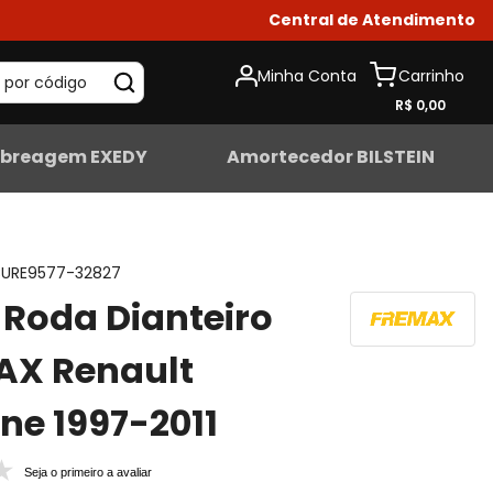
Central de Atendimento
Minha Conta
 por código
R$ 0,00
breagem EXEDY
Amortecedor BILSTEIN
URE9577-32827
Roda Dianteiro
AX Renault
e 1997-2011
Seja o primeiro a avaliar