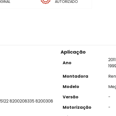
IGINAL
AUTORIZADO
Aplicação
2011
Ano
199
Montadora
Ren
Modelo
Me
Versão
-
15122 8200208335 8200308
Motorização
-