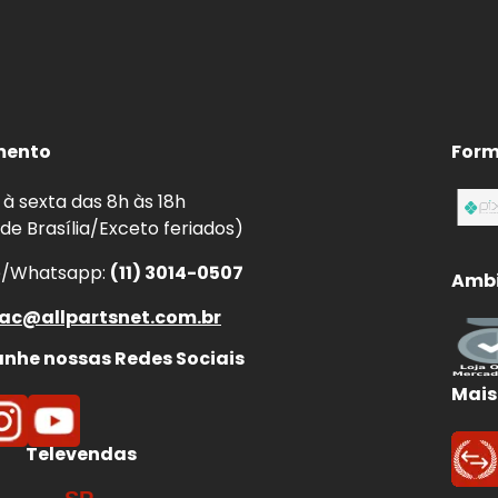
mento
Form
à sexta das 8h às 18h
 de Brasília/Exceto feriados)
e/Whatsapp:
(11) 3014-0507
Ambi
ac@allpartsnet.com.br
he nossas Redes Sociais
Mais
Televendas