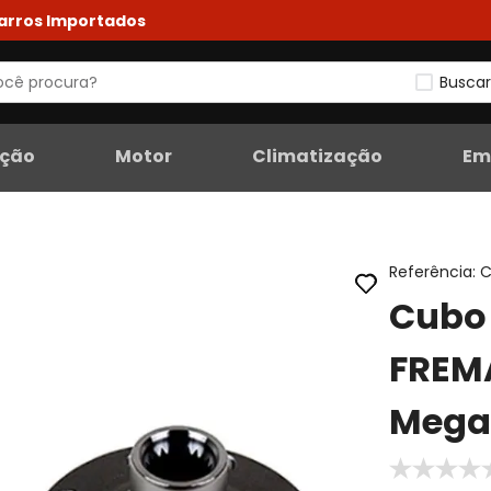
Carros Importados
Buscar
eção
Motor
Climatização
Em
Referência
:
C
Cubo 
FREM
Megan