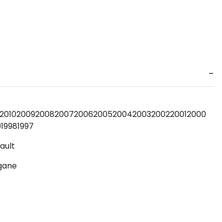
2010
2009
2008
2007
2006
2005
2004
2003
2002
2001
2000
9
1998
1997
ault
gane