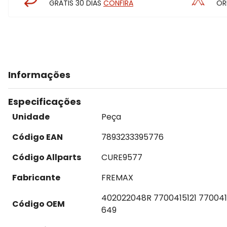
GRÁTIS 30 DIAS
CONFIRA
OR
Informações
Especificações
Unidade
Peça
Código EAN
7893233395776
Código Allparts
CURE9577
Fabricante
FREMAX
402022048R 7700415121 77004
Código OEM
649