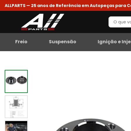
ALLPARTS — 25 anos de Referência em Autopeças para 
Freio
Suspensão
Ignição e Inj