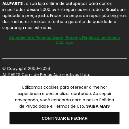
ALLPARTS
: a sua loja online de autopeças para carros
importados desde 2000. 🚗 Entregamos em todo o Brasil com
agilidade e preço justo. Encontre peças de reposição originais
das melhores marcas e tenha a garantia de qualidade e
segurança nas estradas.
Atendimento Personalizado, Entrega Rápida e um Amplo
Catálogo
© Copyright 2000-2026
ALLPARTS Com. de Peças Automotivas Ltda.
CNPJ 03.724.695/0001-42 - Av. Avelino Capellato, 450 - Santa
Claudina - Vinhedo/SP - CEP 13284-480.
Utilizamos cookies para oferecer a melhor
experiência e personalizar conteúdo. Ao seguir
Preços, condições de pagamento e frete exclusivos para compras via
navegando, você concorda com a nossa Política
internet utilizando CPF, podendo variar na Loja Física e Televendas.
Preços e descontos podem variar no checkout.
de Privacidade e Termos de Uso.
SAIBA MAIS
Certifique-se de revisar o seu carrinho para obter o preço final antes
de concluir a compra.
Olá
Vendas sujeitas a análise e confirmação de dados.
CONTINUAR E FECHAR