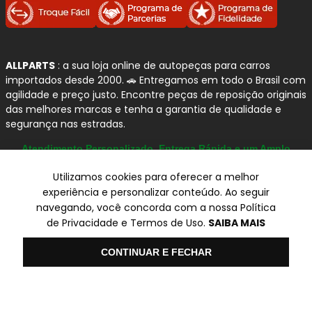
ALLPARTS
: a sua loja online de autopeças para carros
importados desde 2000. 🚗 Entregamos em todo o Brasil com
agilidade e preço justo. Encontre peças de reposição originais
das melhores marcas e tenha a garantia de qualidade e
segurança nas estradas.
Atendimento Personalizado, Entrega Rápida e um Amplo
Catálogo
Utilizamos cookies para oferecer a melhor
experiência e personalizar conteúdo. Ao seguir
navegando, você concorda com a nossa Política
© Copyright 2000-2026
de Privacidade e Termos de Uso.
SAIBA MAIS
ALLPARTS Com. de Peças Automotivas Ltda.
CNPJ 03.724.695/0001-42 - Av. Avelino Capellato, 450 - Santa
Olá
CONTINUAR E FECHAR
Claudina - Vinhedo/SP - CEP 13284-480.
Preços, condições de pagamento e frete exclusivos para compras via
internet utilizando CPF, podendo variar na Loja Física e Televendas.
Preços e descontos podem variar no checkout.