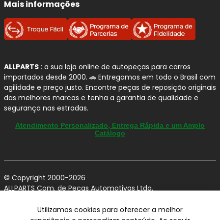
Mais informações
ALLPARTS
: a sua loja online de autopeças para carros
importados desde 2000. 🚗 Entregamos em todo o Brasil com
agilidade e preço justo. Encontre peças de reposição originais
das melhores marcas e tenha a garantia de qualidade e
segurança nas estradas.
Atendimento Personalizado, Entrega Rápida e um Amplo
Catálogo
© Copyright 2000-2026
ALLPARTS Com. de Peças Automotivas Ltda.
CNPJ 03.724.695/0001-42 - Av. Avelino Capellato, 450 - Santa
Claudina - Vinhedo/SP - CEP 13284-480.
Utilizamos cookies para oferecer a melhor