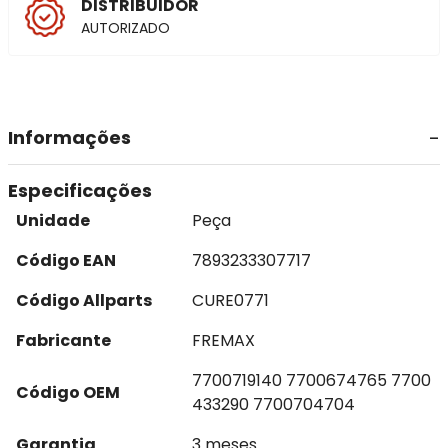
DISTRIBUIDOR
AUTORIZADO
Informações
Especificações
Unidade
Peça
Código EAN
7893233307717
Código Allparts
CURE0771
Fabricante
FREMAX
7700719140 7700674765 7700
Código OEM
433290 7700704704
Garantia
3 meses