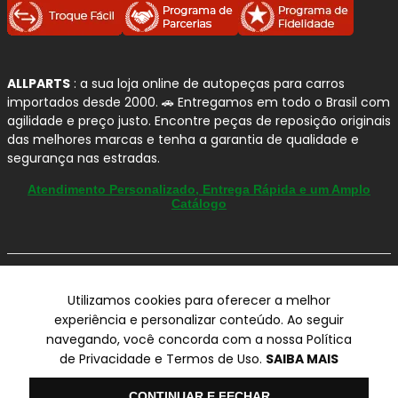
ALLPARTS
: a sua loja online de autopeças para carros
importados desde 2000. 🚗 Entregamos em todo o Brasil com
agilidade e preço justo. Encontre peças de reposição originais
das melhores marcas e tenha a garantia de qualidade e
segurança nas estradas.
Atendimento Personalizado, Entrega Rápida e um Amplo
Catálogo
© Copyright 2000-2026
Utilizamos cookies para oferecer a melhor
ALLPARTS Com. de Peças Automotivas Ltda.
experiência e personalizar conteúdo. Ao seguir
CNPJ 03.724.695/0001-42 - Av. Avelino Capellato, 450 - Santa
navegando, você concorda com a nossa Política
Claudina - Vinhedo/SP - CEP 13284-480.
de Privacidade e Termos de Uso.
SAIBA MAIS
Preços, condições de pagamento e frete exclusivos para compras via
internet utilizando CPF, podendo variar na Loja Física e Televendas.
Olá
CONTINUAR E FECHAR
Preços e descontos podem variar no checkout.