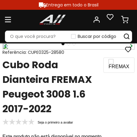
Entrega em todo o Brasil
Buscar por código
Referência
:
CUPE0325-28580
Cubo Roda
Dianteira FREMAX
Peugeot 3008 1.6
2017-2022
Seja o primeiro a avaliar
Este produto não está disponível no momento