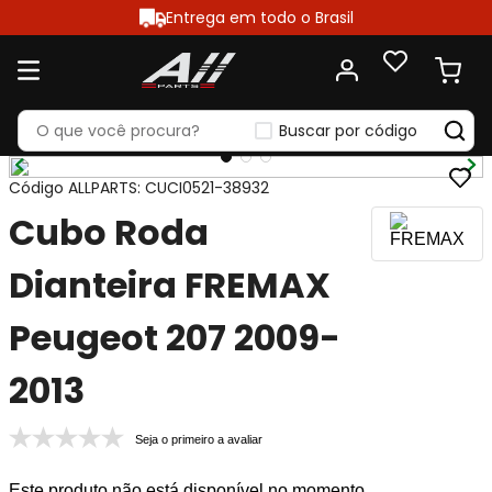
Entrega em todo o Brasil
Buscar por código
Código ALLPARTS
:
CUCI0521-38932
Cubo Roda
Dianteira FREMAX
Peugeot 207 2009-
2013
Seja o primeiro a avaliar
Este produto não está disponível no momento