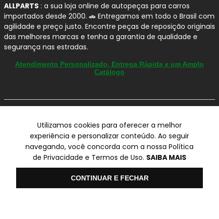
ALLPARTS
: a sua loja online de autopeças para carros
importados desde 2000. 🚗 Entregamos em todo o Brasil com
agilidade e preço justo. Encontre peças de reposição originais
das melhores marcas e tenha a garantia de qualidade e
segurança nas estradas.
Atendimento Personalizado, Entrega Rápida e um Amplo
Catálogo
© Copyright 2000-2026
Utilizamos cookies para oferecer a melhor
ALLPARTS Com. de Peças Automotivas Ltda.
experiência e personalizar conteúdo. Ao seguir
CNPJ 03.724.695/0001-42 - Av. Avelino Capellato, 450 - Santa
navegando, você concorda com a nossa Política
Claudina - Vinhedo/SP - CEP 13284-480.
de Privacidade e Termos de Uso.
SAIBA MAIS
Preços, condições de pagamento e frete exclusivos para compras via
internet utilizando CPF, podendo variar na Loja Física e Televendas.
Olá
CONTINUAR E FECHAR
Preços e descontos podem variar no checkout.
Certifique-se de revisar o seu carrinho para obter o preço final antes
de concluir a compra.
Vendas sujeitas a análise e confirmação de dados.