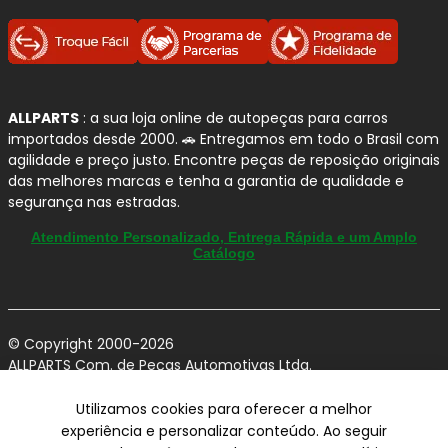
ALLPARTS
: a sua loja online de autopeças para carros
importados desde 2000. 🚗 Entregamos em todo o Brasil com
agilidade e preço justo. Encontre peças de reposição originais
das melhores marcas e tenha a garantia de qualidade e
segurança nas estradas.
Atendimento Personalizado, Entrega Rápida e um Amplo
Catálogo
© Copyright 2000-2026
ALLPARTS Com. de Peças Automotivas Ltda.
CNPJ 03.724.695/0001-42 - Av. Avelino Capellato, 450 - Santa
Claudina - Vinhedo/SP - CEP 13284-480.
Utilizamos cookies para oferecer a melhor
experiência e personalizar conteúdo. Ao seguir
Preços, condições de pagamento e frete exclusivos para compras via