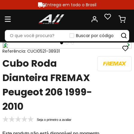
Entrega em todo o Brasil
Buscar por código
Referência
:
CUCI0521-38931
Cubo Roda
Dianteira FREMAX
Peugeot 206 1999-
2010
Seja o primeiro a avaliar
Este produto não está disponível no momento