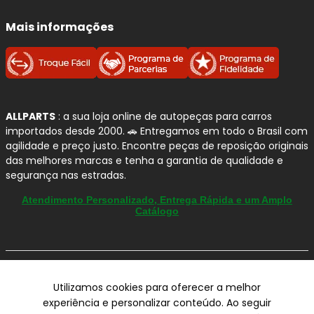
Mais informações
ALLPARTS
: a sua loja online de autopeças para carros
importados desde 2000. 🚗 Entregamos em todo o Brasil com
agilidade e preço justo. Encontre peças de reposição originais
das melhores marcas e tenha a garantia de qualidade e
segurança nas estradas.
Atendimento Personalizado, Entrega Rápida e um Amplo
Catálogo
© Copyright 2000-2026
Utilizamos cookies para oferecer a melhor
ALLPARTS Com. de Peças Automotivas Ltda.
experiência e personalizar conteúdo. Ao seguir
CNPJ 03.724.695/0001-42 - Av. Avelino Capellato, 450 - Santa