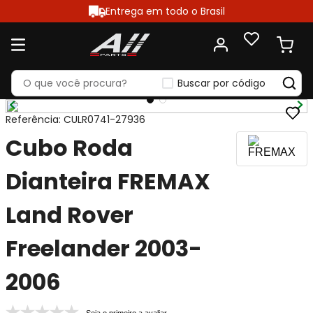
Entrega em todo o Brasil
Buscar por código
Referência
:
CULR0741-27936
Cubo Roda
Dianteira FREMAX
Land Rover
Freelander 2003-
2006