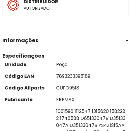
DISTRIBUIDOR
AUTORIZADO
Informações
Especificações
Unidade
Peça
Código EAN
7893233395189
Código Allparts
CUFO9518
Fabricante
FREMAX
1061596 1112547 1315620 158228
2 1746588 D65133047B D35133
047A D35133047B YS4Z1215AA