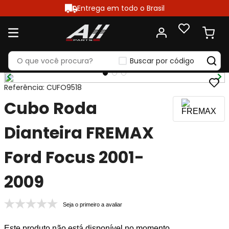
Entrega em todo o Brasil
Buscar por código
Referência
:
CUFO9518
Cubo Roda
Dianteira FREMAX
Ford Focus 2001-
2009
Seja o primeiro a avaliar
Este produto não está disponível no momento