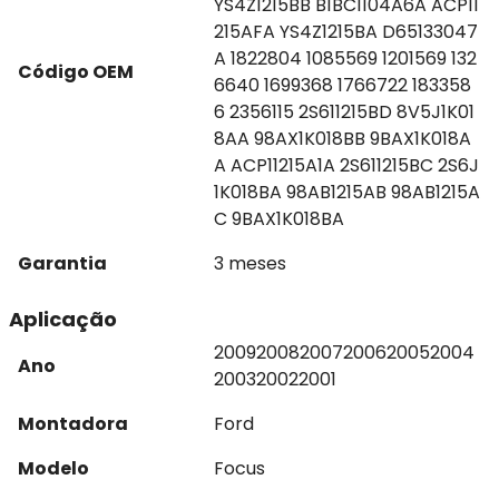
YS4Z1215BB B1BC1104A6A ACP11
215AFA YS4Z1215BA D65133047
A 1822804 1085569 1201569 132
Código OEM
6640 1699368 1766722 183358
6 2356115 2S611215BD 8V5J1K01
8AA 98AX1K018BB 9BAX1K018A
A ACP11215A1A 2S611215BC 2S6J
1K018BA 98AB1215AB 98AB1215A
C 9BAX1K018BA
Garantia
3 meses
Aplicação
2009
2008
2007
2006
2005
2004
Ano
2003
2002
2001
Montadora
Ford
Modelo
Focus