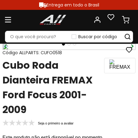
Entrega em todo o Brasil
Buscar por código
Código ALLPARTS
:
CUFO0518
Cubo Roda
Dianteira FREMAX
Ford Focus 2001-
2009
Seja o primeiro a avaliar
Este produto não está disponível no momento