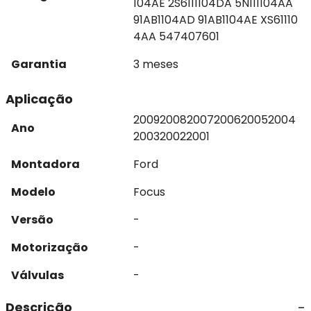
104AE 2S6111104DA 5N111104AA
91AB1104AD 91AB1104AE XS61110
4AA 547407601
Garantia
3 meses
Aplicação
2009
2008
2007
2006
2005
2004
Ano
2003
2002
2001
Montadora
Ford
Modelo
Focus
Versão
-
Motorização
-
Válvulas
-
Descrição