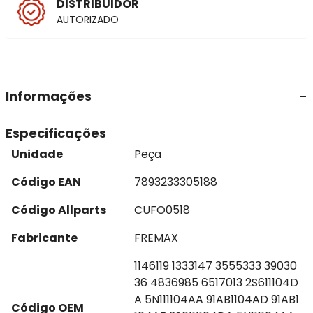
DISTRIBUIDOR
AUTORIZADO
Informações
Especificações
Unidade
Peça
Código EAN
7893233305188
Código Allparts
CUFO0518
Fabricante
FREMAX
1146119 1333147 3555333 39030
36 4836985 6517013 2S611104D
A 5N111104AA 91AB1104AD 91AB1
Código OEM