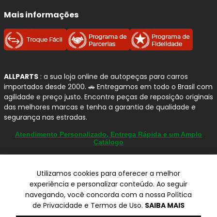
Mais informações
ALLPARTS
: a sua loja online de autopeças para carros
importados desde 2000. 🚗 Entregamos em todo o Brasil com
agilidade e preço justo. Encontre peças de reposição originais
das melhores marcas e tenha a garantia de qualidade e
segurança nas estradas.
Atendimento Personalizado, Entrega Rápida e um Amplo
Catálogo
Utilizamos cookies para oferecer a melhor
experiência e personalizar conteúdo. Ao seguir
© Copyright 2000-2026
navegando, você concorda com a nossa Política
ALLPARTS Com. de Peças Automotivas Ltda.
de Privacidade e Termos de Uso.
SAIBA MAIS
CNPJ 03.724.695/0001-42 - Av. Avelino Capellato, 450 - Santa
Claudina - Vinhedo/SP - CEP 13284-480.