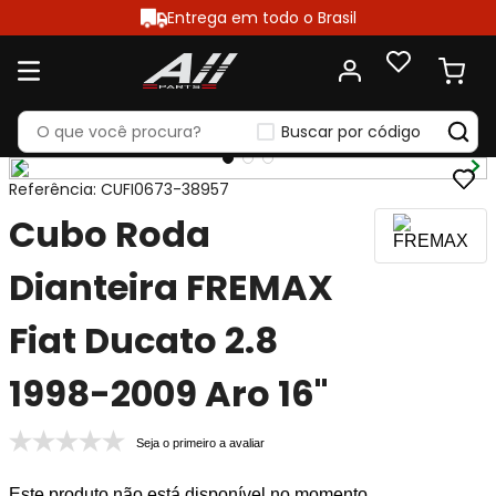
Entrega em todo o Brasil
Buscar por código
Referência
:
CUFI0673-38957
Cubo Roda
Dianteira FREMAX
Fiat Ducato 2.8
1998-2009 Aro 16"
Seja o primeiro a avaliar
Este produto não está disponível no momento