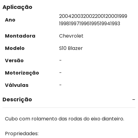
Aplicação
2004
2003
2002
2001
2000
1999
Ano
1998
1997
1996
1995
1994
1993
Montadora
Chevrolet
Modelo
S10 Blazer
Versão
-
Motorização
-
Válvulas
-
Descrição
Cubo com rolamento das rodas do eixo dianteiro.
Propriedades: