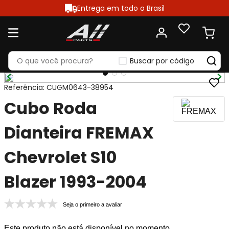
Entrega em todo o Brasil
Buscar por código
Referência
:
CUGM0643-38954
Cubo Roda
Dianteira FREMAX
Chevrolet S10
Blazer 1993-2004
Seja o primeiro a avaliar
Este produto não está disponível no momento