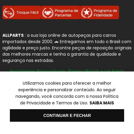
ALLPARTS
: a sua loja online de autopeças para carros
importados desde 2000. 🚗 Entregamos em todo o Brasil com
agilidade e preço justo. Encontre peças de reposição originais
das melhores marcas e tenha a garantia de qualidade e
segurança nas estradas.
Atendimento Personalizado, Entrega Rápida e um Amplo
Catálogo
Utilizamos cookies para oferecer a melhor
experiência e personalizar conteúdo. Ao seguir
navegando, você concorda com a nossa Política
© Copyright 2000-2026
de Privacidade e Termos de Uso.
SAIBA MAIS
ALLPARTS Com. de Peças Automotivas Ltda.
CNPJ 03.724.695/0001-42 - Av. Avelino Capellato, 450 - Santa
Olá
CONTINUAR E FECHAR
Claudina - Vinhedo/SP - CEP 13284-480.
Preços, condições de pagamento e frete exclusivos para compras via