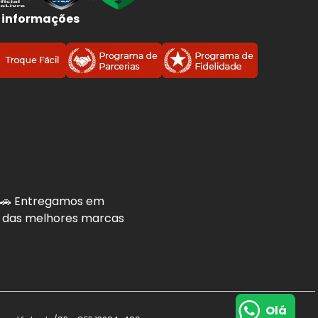
 informações
. 🚗 Entregamos em
is das melhores marcas
Olá