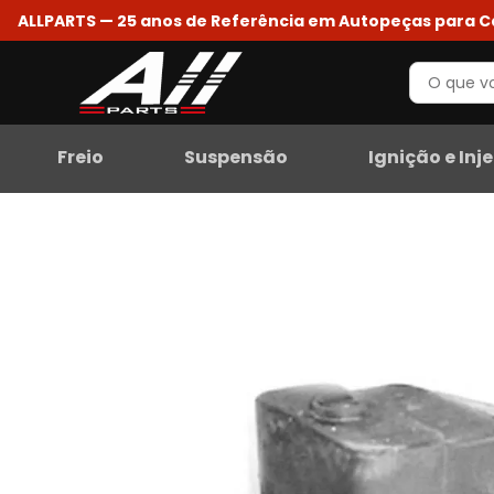
ALLPARTS — 25 anos de Referência em Autopeças para 
Freio
Suspensão
Ignição e Inj