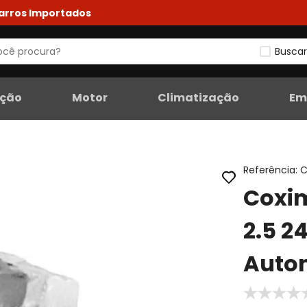
Carros Importados
Buscar
eção
Motor
Climatização
Em
Referência
:
C
Coxim
2.5 2
Auto