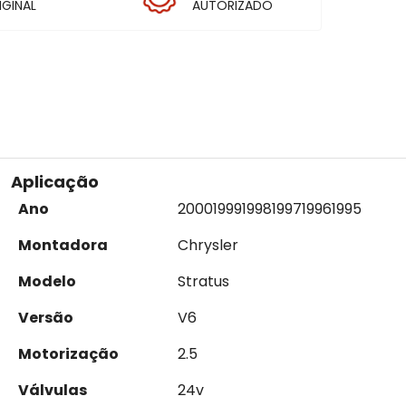
IGINAL
AUTORIZADO
Aplicação
Ano
2000
1999
1998
1997
1996
1995
Montadora
Chrysler
Modelo
Stratus
Versão
V6
Motorização
2.5
Válvulas
24v