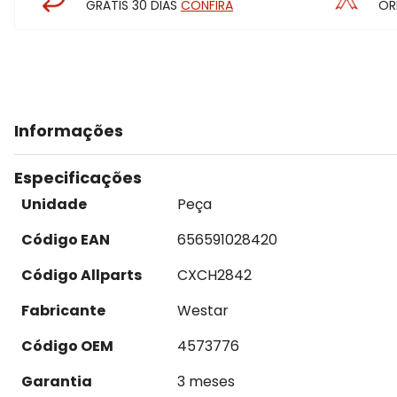
GRÁTIS 30 DIAS
CONFIRA
OR
Informações
Especificações
Unidade
Peça
Código EAN
656591028420
Código Allparts
CXCH2842
Fabricante
Westar
Código OEM
4573776
Garantia
3 meses