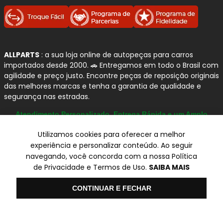
ALLPARTS
: a sua loja online de autopeças para carros
importados desde 2000. 🚗 Entregamos em todo o Brasil com
agilidade e preço justo. Encontre peças de reposição originais
das melhores marcas e tenha a garantia de qualidade e
segurança nas estradas.
Atendimento Personalizado, Entrega Rápida e um Amplo
Catálogo
Utilizamos cookies para oferecer a melhor
experiência e personalizar conteúdo. Ao seguir
navegando, você concorda com a nossa Política
© Copyright 2000-2026
de Privacidade e Termos de Uso.
SAIBA MAIS
ALLPARTS Com. de Peças Automotivas Ltda.
CNPJ 03.724.695/0001-42 - Av. Avelino Capellato, 450 - Santa
Olá
CONTINUAR E FECHAR
Claudina - Vinhedo/SP - CEP 13284-480.
Preços, condições de pagamento e frete exclusivos para compras via