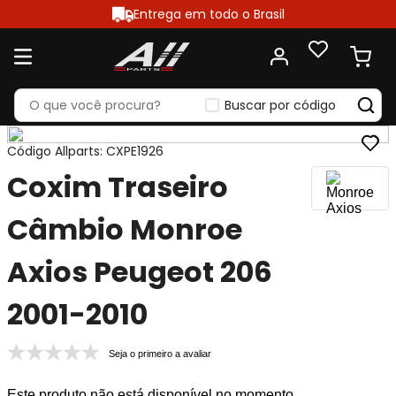
Entrega em todo o Brasil
Buscar por código
Código Allparts
:
CXPE1926
Coxim Traseiro
Câmbio Monroe
Axios Peugeot 206
2001-2010
Seja o primeiro a avaliar
Este produto não está disponível no momento