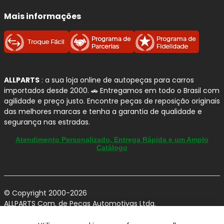
Mais informações
ALLPARTS
: a sua loja online de autopeças para carros
importados desde 2000. 🚗 Entregamos em todo o Brasil com
agilidade e preço justo. Encontre peças de reposição originais
das melhores marcas e tenha a garantia de qualidade e
segurança nas estradas.
Atendimento Personalizado, Entrega Rápida e um Amplo
Catálogo
© Copyright 2000-2026
ALLPARTS Com. de Peças Automotivas Ltda.
CNPJ 03.724.695/0001-42 - Av. Avelino Capellato, 450 - Santa