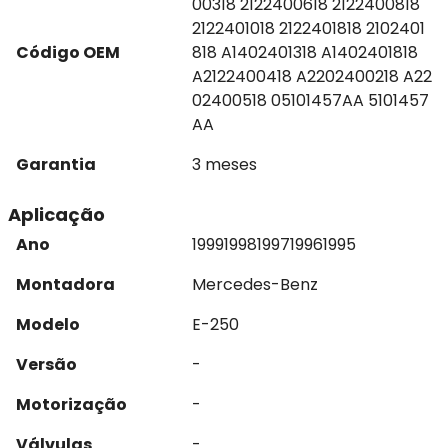
00318 2122400618 2122400818
2122401018 2122401818 2102401
Código OEM
818 A1402401318 A1402401818
A2122400418 A2202400218 A22
02400518 05101457AA 5101457
AA
Garantia
3 meses
Aplicação
Ano
1999
1998
1997
1996
1995
Montadora
Mercedes-Benz
Modelo
E-250
Versão
-
Motorização
-
Válvulas
-