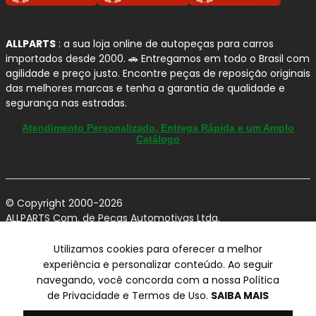
ALLPARTS
: a sua loja online de autopeças para carros
importados desde 2000. 🚗 Entregamos em todo o Brasil com
agilidade e preço justo. Encontre peças de reposição originais
das melhores marcas e tenha a garantia de qualidade e
segurança nas estradas.
Atendimento Personalizado, Entrega Rápida e um Amplo
Catálogo
© Copyright 2000-2026
ALLPARTS Com. de Peças Automotivas Ltda.
CNPJ 03.724.695/0001-42 - Av. Avelino Capellato, 450 - Santa
Claudina - Vinhedo/SP - CEP 13284-480.
Utilizamos cookies para oferecer a melhor
experiência e personalizar conteúdo. Ao seguir
Preços, condições de pagamento e frete exclusivos para compras via
navegando, você concorda com a nossa Política
internet utilizando CPF, podendo variar na Loja Física e Televendas.
Preços e descontos podem variar no checkout.
de Privacidade e Termos de Uso.
SAIBA MAIS
Certifique-se de revisar o seu carrinho para obter o preço final antes
de concluir a compra.