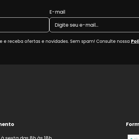
E-mail
 e receba ofertas e novidades. Sem spam! Consulte nossa
Pol
mento
Form
à sexta das 8h às 18h