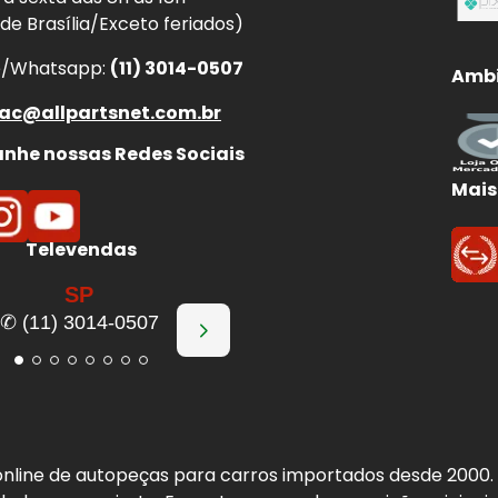
 de Brasília/Exceto feriados)
e/Whatsapp:
(11) 3014-0507
Ambi
ac@allpartsnet.com.br
he nossas Redes Sociais
Mais
Televendas
SP
✆ (11) 3014-0507
a online de autopeças para carros importados desde 2000