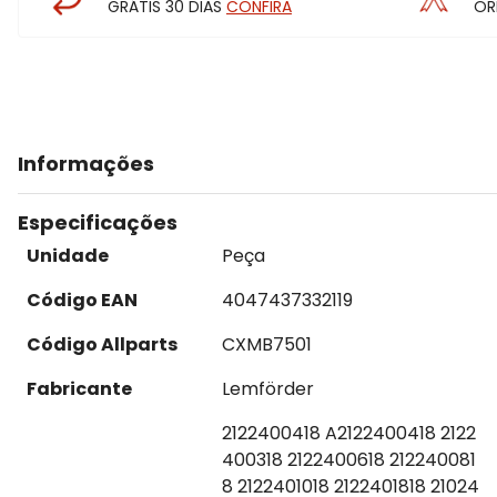
GRÁTIS 30 DIAS
CONFIRA
OR
Informações
Especificações
Unidade
Peça
Código EAN
4047437332119
Código Allparts
CXMB7501
Fabricante
Lemförder
2122400418 A2122400418 2122
400318 2122400618 212240081
8 2122401018 2122401818 21024