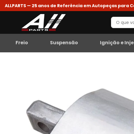
ALLPARTS — 25 anos de Referência em Autopeças para 
Freio
Suspensão
Ignição e Inj