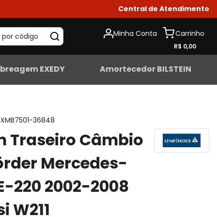
Central de Atendimento
Minha Conta
 por código
R$ 0,00
breagem EXEDY
Amortecedor BILSTEIN
XMB7501-36848
 Traseiro Câmbio
örder Mercedes-
E-220 2002-2008
i W211