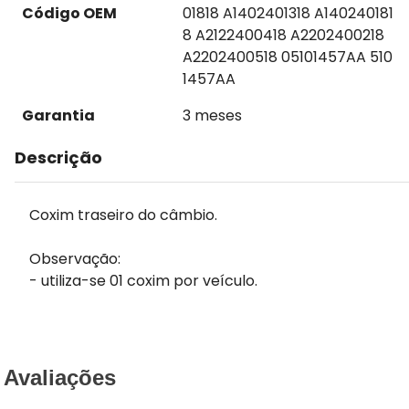
Código OEM
01818 A1402401318 A140240181
8 A2122400418 A2202400218
A2202400518 05101457AA 510
1457AA
Garantia
3 meses
Descrição
Coxim traseiro do câmbio.
Observação:
- utiliza-se 01 coxim por veículo.
Avaliações