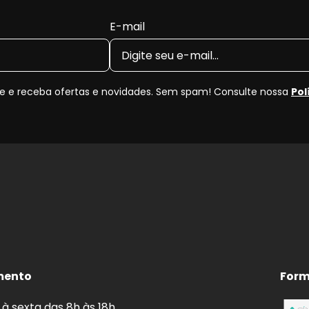
E-mail
 e receba ofertas e novidades. Sem spam! Consulte nossa
Pol
mento
Form
à sexta das 8h às 18h