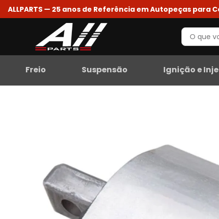
ALLPARTS — 25 anos de Referência em Autopeças para 
Freio
Suspensão
Ignição e Inj