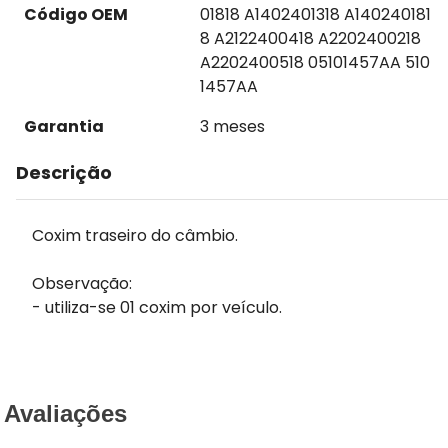
Código OEM
01818 A1402401318 A140240181
8 A2122400418 A2202400218
A2202400518 05101457AA 510
1457AA
Garantia
3 meses
Descrição
Coxim traseiro do câmbio.
Observação:
- utiliza-se 01 coxim por veículo.
Avaliações