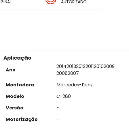
IGINAL
AUTORIZADO
Aplicação
2014
2013
2012
2011
2010
2009
Ano
2008
2007
Montadora
Mercedes-Benz
Modelo
C-280
Versão
-
Motorização
-