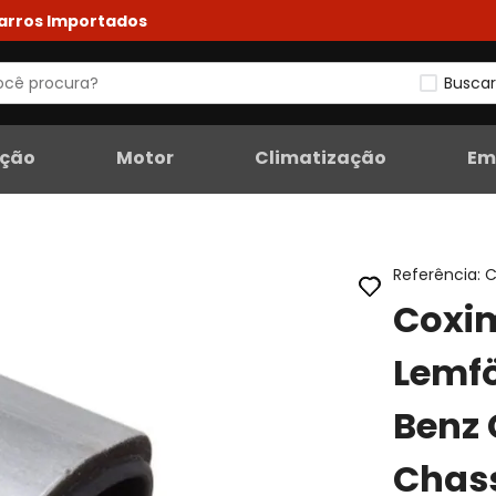
Carros Importados
Buscar
eção
Motor
Climatização
Em
Referência
:
C
Coxim
Lemf
Benz 
Chas