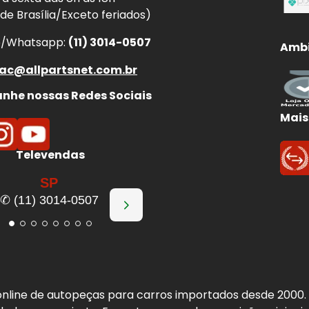
 de Brasília/Exceto feriados)
e/Whatsapp:
(11) 3014-0507
Ambi
ac@allpartsnet.com.br
he nossas Redes Sociais
Mais
Televendas
SP
✆ (11) 3014-0507
a online de autopeças para carros importados desde 2000