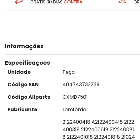
GRÁTIS 30 DIAS
CONFIRA
OR
Informações
Especificações
Unidade
Peça
Código EAN
4047437332119
Código Allparts
CXMB7501
Fabricante
Lemförder
2122400418 A2122400418 2122
400318 2122400618 212240081
8 2122401018 2122401818 21024