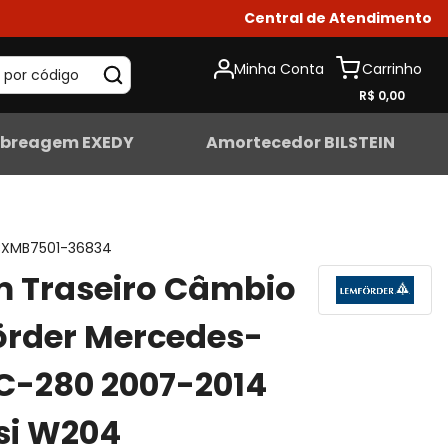
Central de Atendimento
Minha Conta
 por código
R$ 0,00
breagem EXEDY
Amortecedor BILSTEIN
XMB7501-36834
 Traseiro Câmbio
örder Mercedes-
C-280 2007-2014
si W204