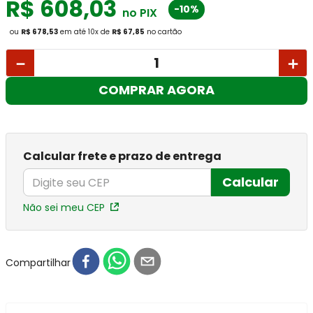
R$
608
,
03
-10%
no PIX
ou
R$ 678,53
em até
10
x
de
R$ 67,85
no cartão
－
＋
COMPRAR AGORA
Calcular frete e prazo de entrega
Calcular
Não sei meu CEP
Compartilhar