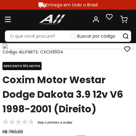
Entrega em todo o Brasil
Buscar por código
Código ALLPARTS
:
CXCH3004
DESCONTO 10% NO PIX
Coxim Motor Westar
Dodge Dakota 3.9 12v V6
1998-2001 (Direito)
Seja o primeiro a avaliar
R$
760
,
00