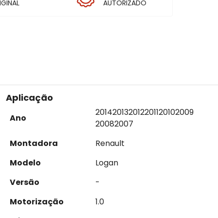
IGINAL
AUTORIZADO
Aplicação
2014
2013
2012
2011
2010
2009
Ano
2008
2007
Montadora
Renault
Modelo
Logan
Versão
-
Motorização
1.0