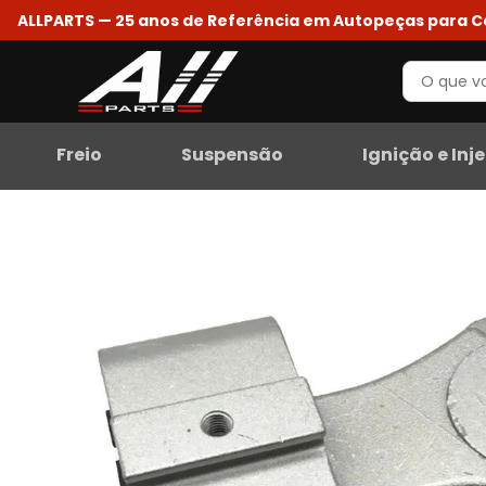
ALLPARTS — 25 anos de Referência em Autopeças para 
Freio
Suspensão
Ignição e Inj