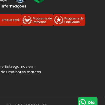
 informações
. 🚗 Entregamos em
is das melhores marcas
Olá