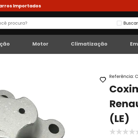
Carros Importados
Buscar
eção
Motor
Climatização
Em
Referência
:
C
Coxi
Renau
(LE)