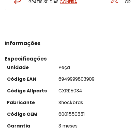
GRÁTIS 30 DIAS
CONFIRA
OR
Informações
Especificações
Unidade
Peça
Código EAN
6949999803909
Código Allparts
CXRE5034
Fabricante
Shockbras
Código OEM
6001550551
Garantia
3 meses