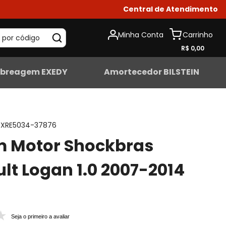
Central de Atendimento
Minha Conta
 por código
R$ 0,00
breagem EXEDY
Amortecedor BILSTEIN
XRE5034-37876
m Motor Shockbras
lt Logan 1.0 2007-2014
Seja o primeiro a avaliar