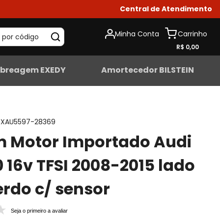
Central de Atendimento
Minha Conta
 por código
R$ 0,00
breagem EXEDY
Amortecedor BILSTEIN
XAU5597-28369
m Motor Importado Audi
0 16v TFSI 2008-2015 lado
rdo c/ sensor
Seja o primeiro a avaliar