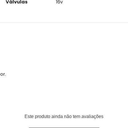
Válvulas
16v
or.
Este produto ainda não tem avaliações