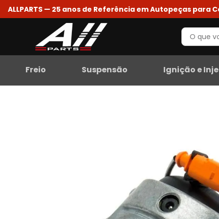
ALLPARTS — 25 anos de Referência em Autopeças para 
Freio
Suspensão
Ignição e Inj