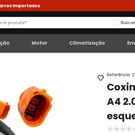
Carros Importados
Buscar
eção
Motor
Climatização
Em
Referência
:
C
Coxi
A4 2.
esque