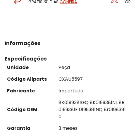
GRÁTIS 30 DIAS
CONFIRA
OR
Informações
Especificações
Unidade
Peça
Código Allparts
CXAU5597
Fabricante
Importado
8K0199381GQ 8K0199381NL 8R
Código OEM
0199381E 0199381NQ 8r0198381
c
Garantia
3 meses