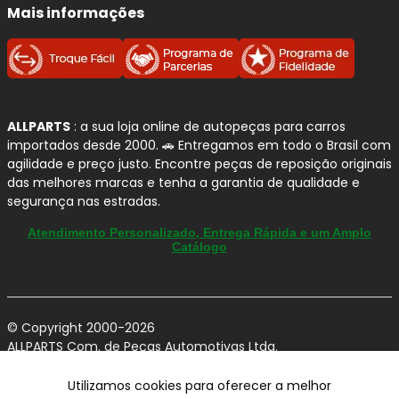
Mais informações
ALLPARTS
: a sua loja online de autopeças para carros
importados desde 2000. 🚗 Entregamos em todo o Brasil com
agilidade e preço justo. Encontre peças de reposição originais
das melhores marcas e tenha a garantia de qualidade e
segurança nas estradas.
Atendimento Personalizado, Entrega Rápida e um Amplo
Catálogo
© Copyright 2000-2026
ALLPARTS Com. de Peças Automotivas Ltda.
CNPJ 03.724.695/0001-42 - Av. Avelino Capellato, 450 - Santa
Claudina - Vinhedo/SP - CEP 13284-480.
Utilizamos cookies para oferecer a melhor