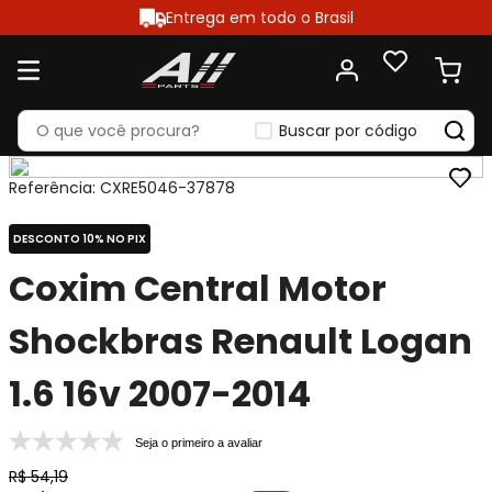
Entrega em todo o Brasil
Buscar por código
Referência
:
CXRE5046-37878
DESCONTO 10% NO PIX
Coxim Central Motor
Shockbras Renault Logan
1.6 16v 2007-2014
Seja o primeiro a avaliar
R$
54
,
19