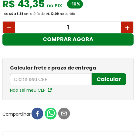
R$
43
,
35
-10%
no PIX
ou
R$ 48,38
em até
4
x
de
R$ 12,09
no cartão
－
＋
COMPRAR AGORA
Calcular frete e prazo de entrega
Calcular
Não sei meu CEP
Compartilhar