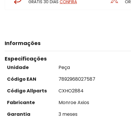
GRÁTIS 30 DIAS
CONFIRA
OR
Informações
Especificações
Unidade
Peça
Código EAN
7892968027587
Código Allparts
CXHO2884
Fabricante
Monroe Axios
Garantia
3 meses