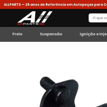
ALLPARTS — 25 anos de Referência em Autopeças para 
Freio
Suspensão
Ignição e Inj