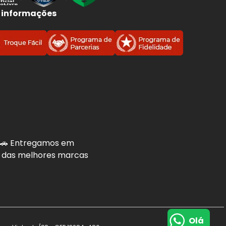
 informações
. 🚗 Entregamos em
is das melhores marcas
Olá