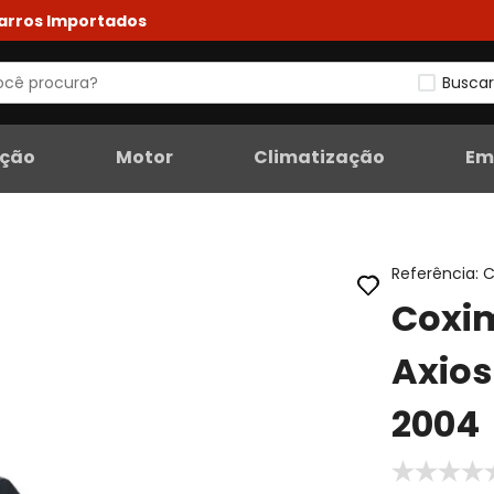
Carros Importados
Buscar
eção
Motor
Climatização
Em
Referência
:
C
Coxi
Axios
2004