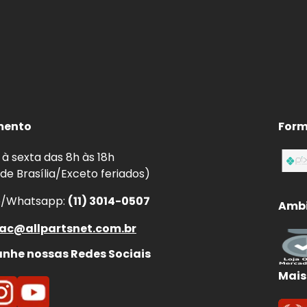
mento
Form
à sexta das 8h às 18h
 de Brasília/Exceto feriados)
e/Whatsapp:
(11) 3014-0507
Ambi
ac@allpartsnet.com.br
he nossas Redes Sociais
Mais