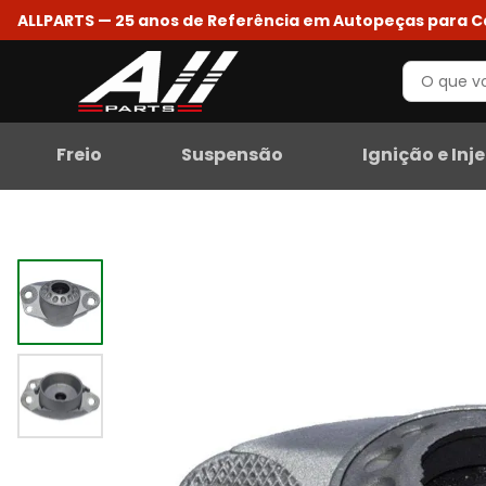
ALLPARTS — 25 anos de Referência em Autopeças para 
Freio
Suspensão
Ignição e Inj