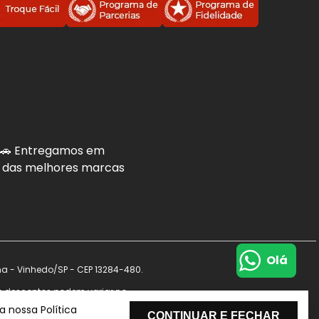
. 🚗 Entregamos em
is das melhores marcas
Olá
na - Vinhedo/SP - CEP 13284-480.
s e descontos podem variar no
de dados.
 nossa Política
CONTINUAR E FECHAR