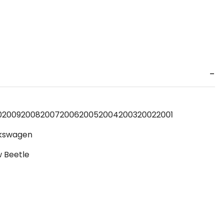
0
2009
2008
2007
2006
2005
2004
2003
2002
2001
kswagen
 Beetle