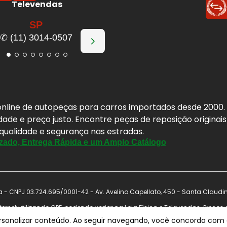
Televendas
SP
✆ (11) 3014-0507
a online de autopeças para carros importados desde 2000
idade e preço justo. Encontre peças de reposição origina
 qualidade e segurança nas estradas.
zado, Entrega Rápida e um Amplo Catálogo
- CNPJ 03.724.695/0001-42 - Av. Avelino Capellato, 450 - Santa Claudi
ernet utilizando CPF, podendo variar na Loja Física e Televendas. Preço
nal antes de concluir a compra. Vendas sujeitas a análise e confirmação 
ersonalizar conteúdo. Ao seguir navegando, você concorda com a