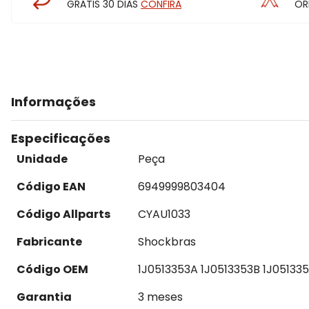
GRÁTIS 30 DIAS
CONFIRA
OR
Informações
Especificações
Unidade
Peça
Código EAN
6949999803404
Código Allparts
CYAU1033
Fabricante
Shockbras
Código OEM
1J0513353A 1J0513353B 1J05133
Garantia
3 meses