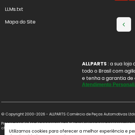
LLMs.txt
Mapa do Site
ALLPARTS
: a sua loj
todo o Brasil com agil
e tenha a garantia de
Atendimento Personali
© Copyright 2000-2026 - ALLPARTS Comércio de Peças Automotivas Ltda 
Preços, condições de pagamento e frete exclusivos para compras via int
checkout. Certifique-se de revisar o seu carrinho para obter o preço fi
Utilizamos cookies para oferecer a melhor experiência e p