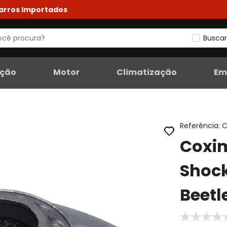
Carros Importados
Buscar
eção
Motor
Climatização
Em
Referência
:
C
Coxim
Shoc
Beetl