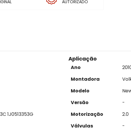
IGINAL
AUTORIZADO
Aplicação
Ano
201
Montadora
Vol
Modelo
New
Versão
-
53C 1J0513353G
Motorização
2.0
Válvulas
-