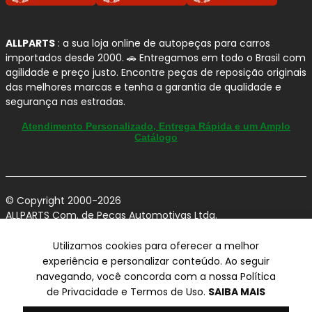
ALLPARTS
: a sua loja online de autopeças para carros
importados desde 2000. 🚗 Entregamos em todo o Brasil com
agilidade e preço justo. Encontre peças de reposição originais
das melhores marcas e tenha a garantia de qualidade e
segurança nas estradas.
Atendimento Personalizado, Entrega Rápida e um Amplo
Catálogo
© Copyright 2000-2026
ALLPARTS Com. de Peças Automotivas Ltda.
CNPJ 03.724.695/0001-42 - Av. Avelino Capellato, 450 - Santa
Claudina - Vinhedo/SP - CEP 13284-480.
Utilizamos cookies para oferecer a melhor
experiência e personalizar conteúdo. Ao seguir
Preços, condições de pagamento e frete exclusivos para compras via
navegando, você concorda com a nossa Política
internet utilizando CPF, podendo variar na Loja Física e Televendas.
Preços e descontos podem variar no checkout.
de Privacidade e Termos de Uso.
SAIBA MAIS
Certifique-se de revisar o seu carrinho para obter o preço final antes
de concluir a compra.