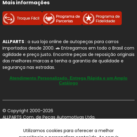
Mais informações
ALLPARTS
: a sua loja online de autopeças para carros
importados desde 2000. 🚗 Entregamos em todo o Brasil com
agilidade e preço justo. Encontre peças de reposição originais
das melhores marcas e tenha a garantia de qualidade e
segurança nas estradas.
Atendimento Personalizado, Entrega Rápida e um Amplo
Catálogo
© Copyright 2000-2026
ALLPARTS Com. de Peças Automotivas Ltda.
CNPJ 03.724.695/0001-42 - Av. Avelino Capellato, 450 - Santa
Claudina - Vinhedo/SP - CEP 13284-480.
Utilizamos cookies para oferecer a melhor