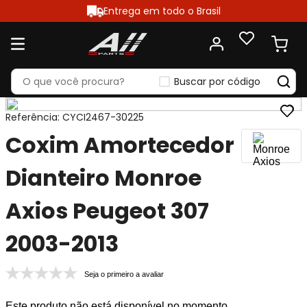
Entrega em todo o Brasil
Buscar por código
Referência
:
CYCI2467-30225
Coxim Amortecedor
Dianteiro Monroe
Axios Peugeot 307
2003-2013
Seja o primeiro a avaliar
Este produto não está disponível no momento