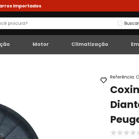
Carros Importados
Buscar
eção
Motor
Climatização
Em
Referência
:
C
Coxi
Diant
Peuge