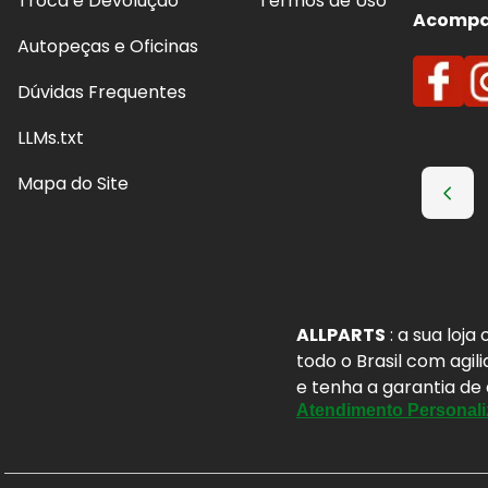
Troca e Devolução
Termos de Uso
Acompan
Autopeças e Oficinas
Dúvidas Frequentes
LLMs.txt
Mapa do Site
ALLPARTS
: a sua loj
todo o Brasil com agil
e tenha a garantia de
Atendimento Personali