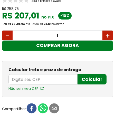
Seja o primeiro a avaliar
R$
258
,
75
R$
207
,
01
-10%
no PIX
ou
R$ 231,01
em até
10
x
de
R$ 23,10
no cartão
－
＋
COMPRAR AGORA
Calcular frete e prazo de entrega
Calcular
Não sei meu CEP
Compartilhar