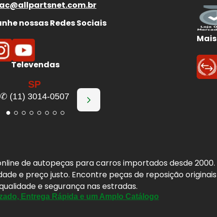
ac@allpartsnet.com.br
he nossas Redes Sociais
Mais
Televendas
SP
✆ (11) 3014-0507
a online de autopeças para carros importados desde 2000
idade e preço justo. Encontre peças de reposição origina
 qualidade e segurança nas estradas.
zado, Entrega Rápida e um Amplo Catálogo