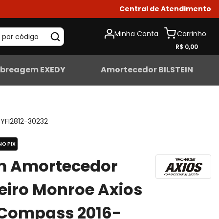
Central de Atendimento
Minha Conta
 por código
R$ 0,00
breagem EXEDY
Amortecedor BILSTEIN
YFI2812-30232
NO PIX
m Amortecedor
eiro Monroe Axios
 Compass 2016-