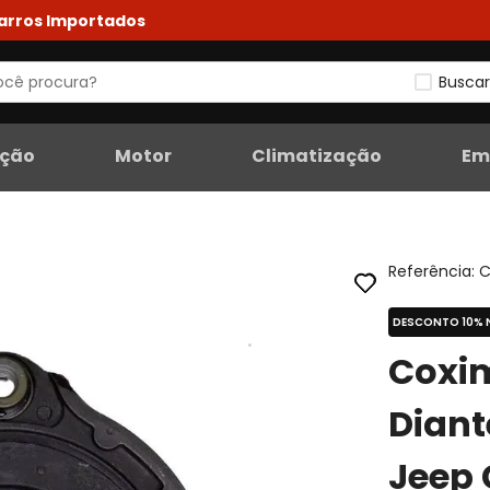
Carros Importados
Buscar
eção
Motor
Climatização
Em
Referência
:
C
DESCONTO 10% 
Coxi
Diant
Jeep