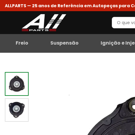
ALLPARTS — 25 anos de Referência em Autopeças para 
Freio
Suspensão
Ignição e Inj