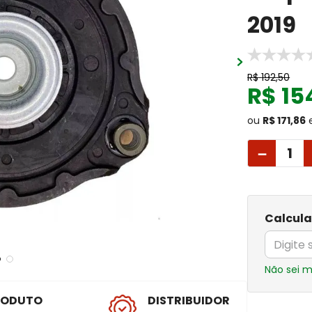
2019
R$
192
,
50
R$
15
ou
R$ 171,86
－
Calcula
Não sei 
RODUTO
DISTRIBUIDOR