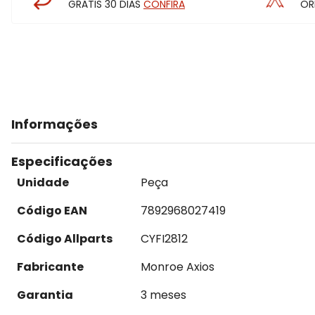
GRÁTIS 30 DIAS
CONFIRA
OR
Informações
Especificações
Unidade
Peça
Código EAN
7892968027419
Código Allparts
CYFI2812
Fabricante
Monroe Axios
Garantia
3 meses