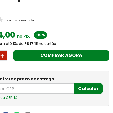
Seja o primeiro a avaliar
4
,
00
-10%
no PIX
em até
10
x
de
R$ 17,18
no cartão
＋
COMPRAR AGORA
r frete e prazo de entrega
Calcular
meu CEP