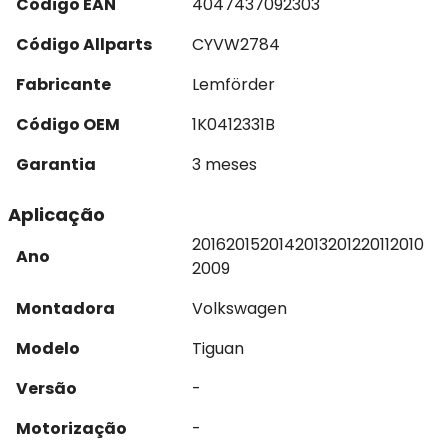
Código EAN
4047437092303
Código Allparts
CYVW2784
Fabricante
Lemförder
Código OEM
1K0412331B
Garantia
3 meses
Aplicação
2016
2015
2014
2013
2012
2011
2010
Ano
2009
Montadora
Volkswagen
Modelo
Tiguan
Versão
-
Motorização
-