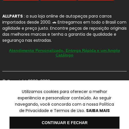
ALLPARTS
: a sua loja online de autopeças para carros
importados desde 2000. 🚗 Entregamos em todo o Brasil com
agilidade e preço justo. Encontre peças de reposição originais
das melhores marcas e tenha a garantia de qualidade e
segurança nas estradas.
Atendimento Personalizado, Entrega Rápida e um Amplo
Catálogo
© Copyright 2000-2026
ALLPARTS Com. de Peças Automotivas Ltda.
Utilizamos cookies para oferecer a melhor
CNPJ 03.724.695/0001-42 - Av. Avelino Capellato, 450 - Santa
experiência e personalizar conteúdo. Ao seguir
Claudina - Vinhedo/SP - CEP 13284-480.
navegando, você concorda com a nossa Política
Preços, condições de pagamento e frete exclusivos para compras via
de Privacidade e Termos de Uso.
SAIBA MAIS
internet utilizando CPF, podendo variar na Loja Física e Televendas.
Preços e descontos podem variar no checkout.
Certifique-se de revisar o seu carrinho para obter o preço final antes
Olá
CONTINUAR E FECHAR
de concluir a compra.