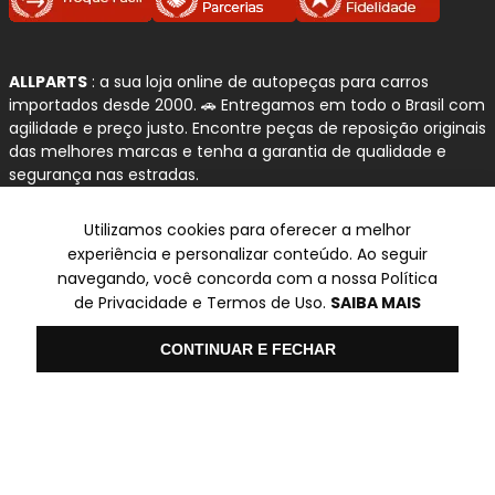
ALLPARTS
: a sua loja online de autopeças para carros
importados desde 2000. 🚗 Entregamos em todo o Brasil com
agilidade e preço justo. Encontre peças de reposição originais
das melhores marcas e tenha a garantia de qualidade e
segurança nas estradas.
Atendimento Personalizado, Entrega Rápida e um Amplo
Utilizamos cookies para oferecer a melhor
Catálogo
experiência e personalizar conteúdo. Ao seguir
navegando, você concorda com a nossa Política
de Privacidade e Termos de Uso.
SAIBA MAIS
© Copyright 2000-2026
Olá
CONTINUAR E FECHAR
ALLPARTS Com. de Peças Automotivas Ltda.
CNPJ 03.724.695/0001-42 - Av. Avelino Capellato, 450 - Santa
Claudina - Vinhedo/SP - CEP 13284-480.
Preços, condições de pagamento e frete exclusivos para compras via
internet utilizando CPF, podendo variar na Loja Física e Televendas.
Preços e descontos podem variar no checkout.
Certifique-se de revisar o seu carrinho para obter o preço final antes