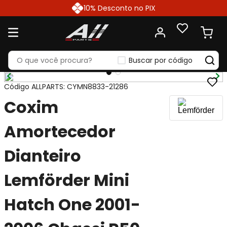
10% Desconto no PIX
Buscar por código
Código ALLPARTS
:
CYMN8833-21286
Coxim
Amortecedor
Dianteiro
Lemförder Mini
Hatch One 2001-