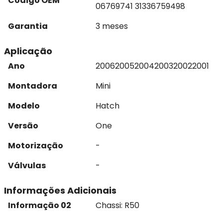
Código OEM
06769741 31336759498
Garantia
3 meses
Aplicação
Ano
2006
2005
2004
2003
2002
2001
Montadora
Mini
Modelo
Hatch
Versão
One
Motorização
-
Válvulas
-
Informações Adicionais
Informação 02
Chassi: R50