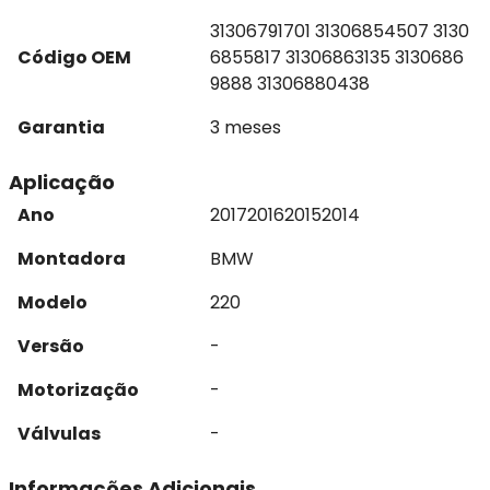
31306791701 31306854507 3130
Código OEM
6855817 31306863135 3130686
9888 31306880438
Garantia
3 meses
Aplicação
Ano
2017
2016
2015
2014
Montadora
BMW
Modelo
220
Versão
-
Motorização
-
Válvulas
-
Informações Adicionais