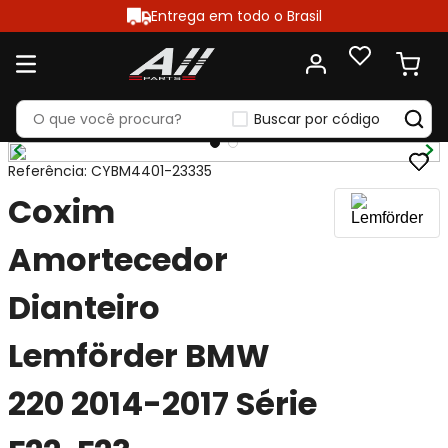
Entrega em todo o Brasil
Buscar por código
Referência
:
CYBM4401-23335
Coxim
Amortecedor
Dianteiro
Lemförder BMW
220 2014-2017 Série