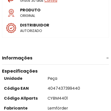
Grátis 30 dias
Confira
PRODUTO
ORIGINAL
DISTRIBUIDOR
AUTORIZADO
Informações
Especificações
Unidade
Peça
Código EAN
4047437399440
Código Allparts
CYBM4401
Fabricante
Lemförder