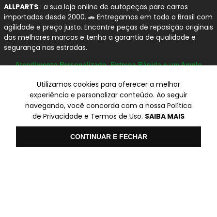
ALLPARTS
: a sua loja online de autopeças para carros
importados desde 2000. 🚗 Entregamos em todo o Brasil com
agilidade e preço justo. Encontre peças de reposição originais
das melhores marcas e tenha a garantia de qualidade e
segurança nas estradas.
Atendimento Personalizado, Entrega Rápida e um Amplo
Catálogo
Utilizamos cookies para oferecer a melhor
experiência e personalizar conteúdo. Ao seguir
navegando, você concorda com a nossa Política
© Copyright 2000-2026
de Privacidade e Termos de Uso.
SAIBA MAIS
ALLPARTS Com. de Peças Automotivas Ltda.
CNPJ 03.724.695/0001-42 - Av. Avelino Capellato, 450 - Santa
Olá
CONTINUAR E FECHAR
Claudina - Vinhedo/SP - CEP 13284-480.
Preços, condições de pagamento e frete exclusivos para compras via
internet utilizando CPF, podendo variar na Loja Física e Televendas.
Preços e descontos podem variar no checkout.
Certifique-se de revisar o seu carrinho para obter o preço final antes
de concluir a compra.
Vendas sujeitas a análise e confirmação de dados.