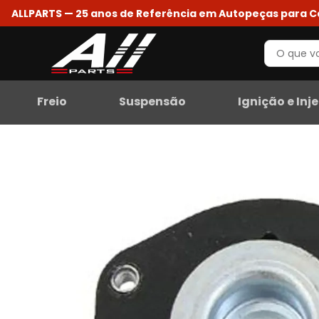
ALLPARTS — 25 anos de Referência em Autopeças para 
Freio
Suspensão
Ignição e Inj