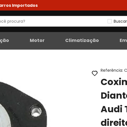
Carros Importados
Buscar
eção
Motor
Climatização
Em
Referência
:
C
Coxi
Diant
Audi 
direi