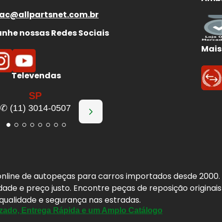
ac@allpartsnet.com.br
he nossas Redes Sociais
Mais
Televendas
SP
✆ (11) 3014-0507
a online de autopeças para carros importados desde 2000
idade e preço justo. Encontre peças de reposição origina
 qualidade e segurança nas estradas.
zado, Entrega Rápida e um Amplo Catálogo