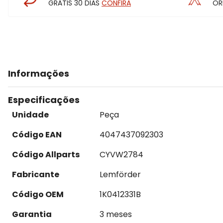
GRÁTIS 30 DIAS
CONFIRA
OR
Informações
Especificações
Unidade
Peça
Código EAN
4047437092303
Código Allparts
CYVW2784
Fabricante
Lemförder
Código OEM
1K0412331B
Garantia
3 meses