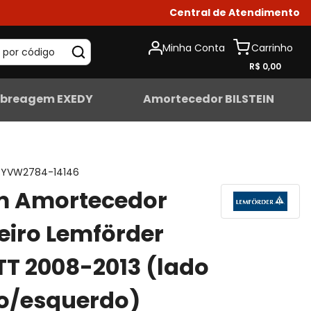
Central de Atendimento
Minha Conta
 por código
R$ 0,00
breagem EXEDY
Amortecedor BILSTEIN
YVW2784-14146
m Amortecedor
eiro Lemförder
TT 2008-2013 (lado
to/esquerdo)