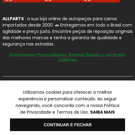
ALLPARTS
: a sua loja online de autopeças para carros
importados desde 2000. 🚗 Entregamos em todo o Brasil com
agilidade e preço justo. Encontre peças de reposição originais
das melhores marcas e tenha a garantia de qualidade e
segurança nas estradas.
Atendimento Personalizado, Entrega Rápida e um Amplo
Catálogo
© Copyright 2000-2026
Utilizamos cookies para oferecer a melhor
ALLPARTS Com. de Peças Automotivas Ltda.
experiência e personalizar conteúdo. Ao seguir
CNPJ 03.724.695/0001-42 - Av. Avelino Capellato, 450 - Santa
navegando, você concorda com a nossa Política
Claudina - Vinhedo/SP - CEP 13284-480.
de Privacidade e Termos de Uso.
SAIBA MAIS
Preços, condições de pagamento e frete exclusivos para compras via
internet utilizando CPF, podendo variar na Loja Física e Televendas.
Olá
CONTINUAR E FECHAR
Preços e descontos podem variar no checkout.
Certifique-se de revisar o seu carrinho para obter o preço final antes
de concluir a compra.