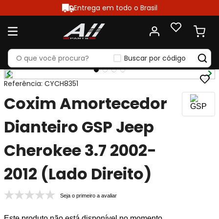
Entrega em todo o Brasil
Buscar por código
Referência
:
CYCH8351
Coxim Amortecedor
Dianteiro GSP Jeep
Cherokee 3.7 2002-
2012 (Lado Direito)
Seja o primeiro a avaliar
Este produto não está disponível no momento