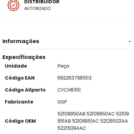
DISTRIBUIDOR
AUTORIZADO
Informações
Especificações
Unidade
Peça
Código EAN
6922637985113
Código Allparts
CYCH8351
Fabricante
GSP
52109950AB 52109950AC 52109
Código OEM
951AB 52109951AC 52128532AA
52215094AC