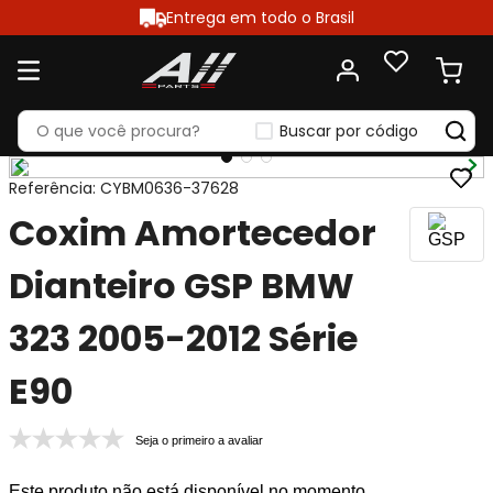
Entrega em todo o Brasil
Buscar por código
Referência
:
CYBM0636-37628
Coxim Amortecedor
Dianteiro GSP BMW
323 2005-2012 Série
E90
Seja o primeiro a avaliar
Este produto não está disponível no momento