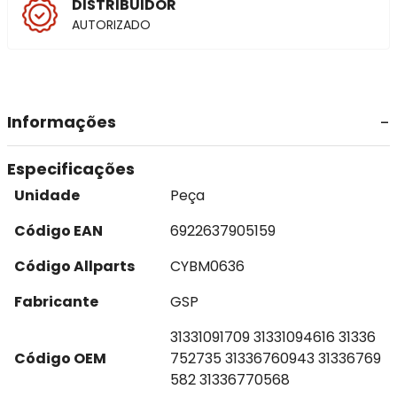
DISTRIBUIDOR
AUTORIZADO
Informações
Especificações
Unidade
Peça
Código EAN
6922637905159
Código Allparts
CYBM0636
Fabricante
GSP
31331091709 31331094616 31336
Código OEM
752735 31336760943 31336769
582 31336770568