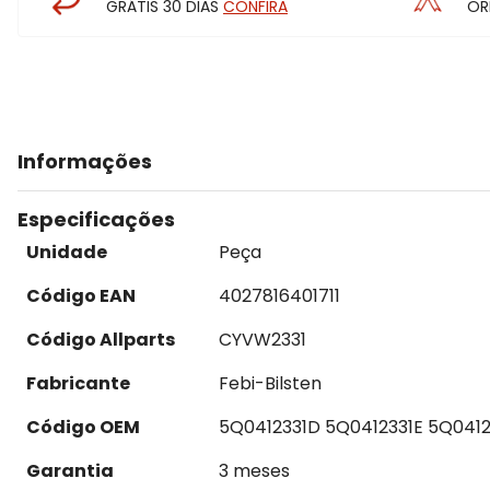
GRÁTIS 30 DIAS
CONFIRA
OR
Informações
Especificações
Unidade
Peça
Código EAN
4027816401711
Código Allparts
CYVW2331
Fabricante
Febi-Bilsten
Código OEM
5Q0412331D 5Q0412331E 5Q041
Garantia
3 meses