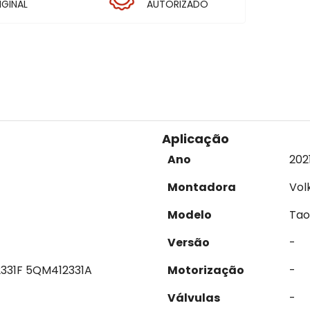
IGINAL
AUTORIZADO
Aplicação
Ano
202
Montadora
Vol
Modelo
Tao
Versão
-
2331F 5QM412331A
Motorização
-
Válvulas
-