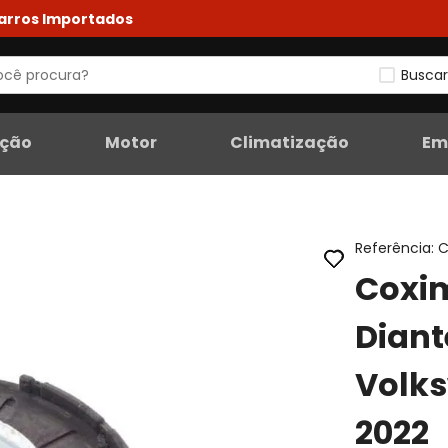
Carros Importados
Buscar
eção
Motor
Climatização
Em
Referência
:
C
Coxi
Diante
Volks
2022