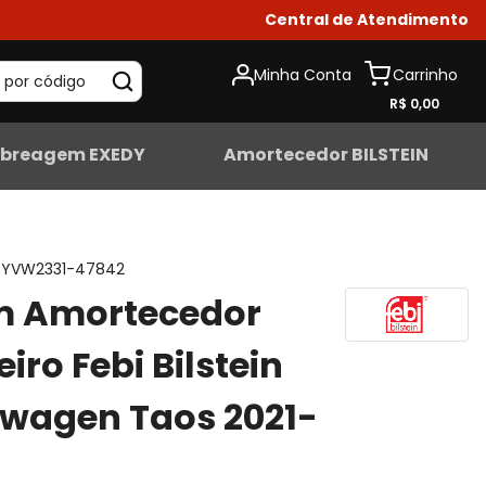
Central de Atendimento
Minha Conta
 por código
R$ 0,00
breagem EXEDY
Amortecedor BILSTEIN
YVW2331-47842
m Amortecedor
iro Febi Bilstein
wagen Taos 2021-