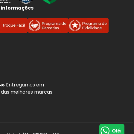
 informações
. 🚗 Entregamos em
is das melhores marcas
Olá