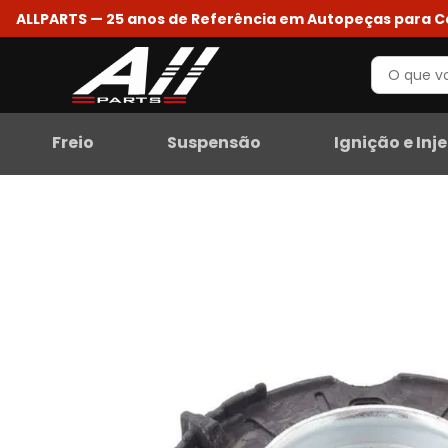
ALLPARTS — 25 anos de Referência em Autopeças para 
Freio
Suspensão
Ignição e Inj