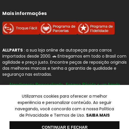
Mais informações
ALLPARTS
: a sua loja online de autopeças para carros
importados desde 2000. 🚗 Entregamos em todo o Brasil com
agilidade e preço justo. Encontre peças de reposição originais
das melhores marcas e tenha a garantia de qualidade e
segurança nas estradas.
Atendimento Personalizado, Entrega Rápida e um Amplo
Catálogo
Utilizamos cookies para oferecer a melhor
experiência e personalizar conteúdo. Ao seguir
navegando, você concorda com a nossa Política
© Copyright 2000-2026
de Privacidade e Termos de Uso.
SAIBA MAIS
ALLPARTS Com. de Peças Automotivas Ltda.
CNPJ 03.724.695/0001-42 - Av. Avelino Capellato, 450 - Santa
Olá
CONTINUAR E FECHAR