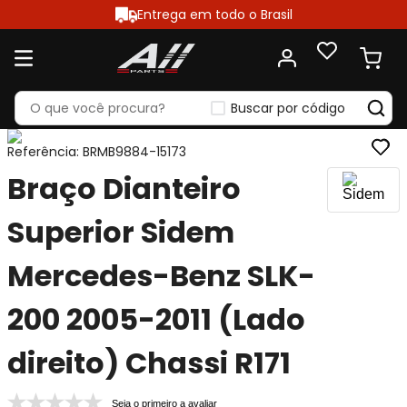
Entrega em todo o Brasil
Buscar por código
Referência
:
BRMB9884-15173
Braço Dianteiro
Superior Sidem
Mercedes-Benz SLK-
200 2005-2011 (Lado
direito) Chassi R171
Seja o primeiro a avaliar