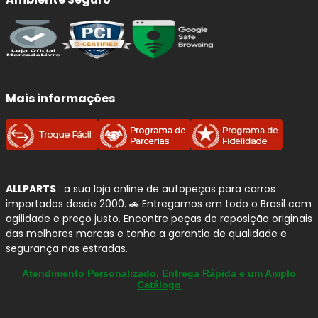
Os sinais mais comuns de desgaste no
braço da
suspensão
incluem:
Ruídos (toc/toc)
ao passar por buracos ou
irregularidades;
Direção instável
ou puxando para um dos
Mais informações
lados;
Folgas na suspensão
perceptíveis ao dirigir;
Desgaste irregular dos pneus
;
Vibração
em determinadas velocidades.
ALLPARTS
: a sua loja online de autopeças para carros
Na maioria dos casos, o desgaste ocorre nas
buchas ou
importados desde 2000. 🚗 Entregamos em todo o Brasil com
articulações (pivô)
, comprometendo o desempenho do
agilidade e preço justo. Encontre peças de reposição originais
conjunto.
das melhores marcas e tenha a garantia de qualidade e
segurança nas estradas.
3. O braço de suspensão Sidem código
Atendimento Personalizado, Entrega Rápida e um Amplo
49977 serve no meu Mercedes-Benz
Catálogo
SLK-200?