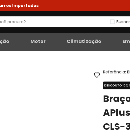
Carros Importados
Buscar
eção
Motor
Climatização
Em
Referência
:
B
DESCONTO 10% 
Braço
APlu
CLS-3