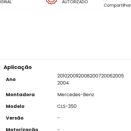
IGINAL
AUTORIZADO
Compartilha
Aplicação
2010
2009
2008
2007
2006
2005
Ano
2004
Montadora
Mercedes-Benz
Modelo
CLS-350
Versão
-
Motorização
-