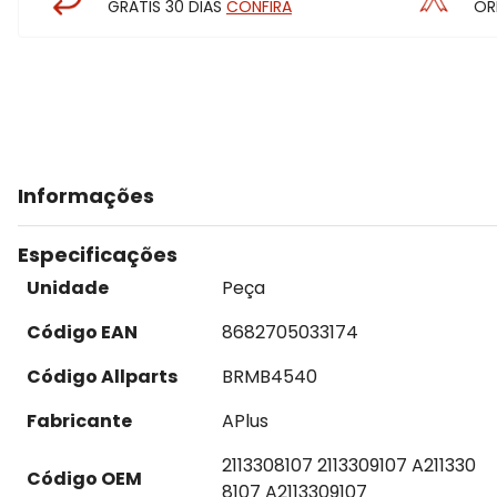
GRÁTIS 30 DIAS
CONFIRA
OR
Informações
Especificações
Unidade
Peça
Código EAN
8682705033174
Código Allparts
BRMB4540
Fabricante
APlus
2113308107 2113309107 A211330
Código OEM
8107 A2113309107