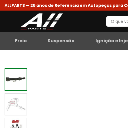
ALLPARTS — 25 anos de Referência em Autopeças para 
Freio
Suspensão
Ignição e Inj