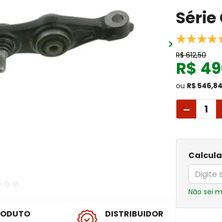
Série
R$
612
,
50
R$
49
ou
R$ 546,8
－
Calcula
Não sei 
RODUTO
DISTRIBUIDOR