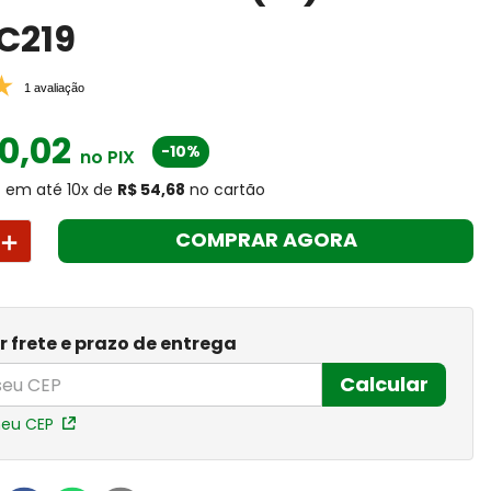
 C219
1 avaliação
0
,
02
-10%
no PIX
4
em até
10
x
de
R$ 54,68
no cartão
＋
COMPRAR AGORA
r frete e prazo de entrega
Calcular
meu CEP