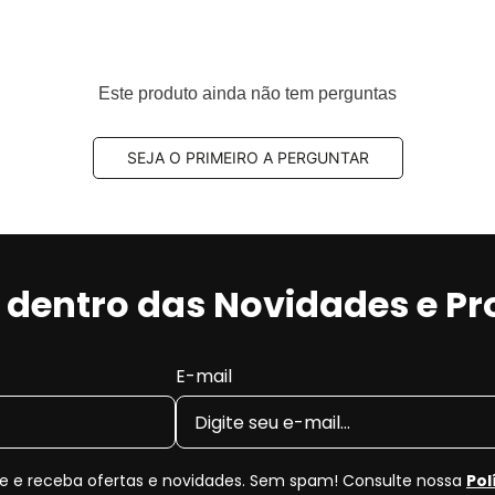
ço Dianteiro Reto?
 a impactos constantes, buracos e condições irregulares
chas ou no pivô, comprometendo o alinhamento e o
Este produto ainda não tem perguntas
suspensão, folgas, vibrações, desalinhamento
SEJA O PRIMEIRO A PERGUNTAR
 de estabilidade
.
r dentro das Novidades e P
E-mail
de Suspensão e Direção
APLUS
 e receba ofertas e novidades. Sem spam! Consulte nossa
Pol