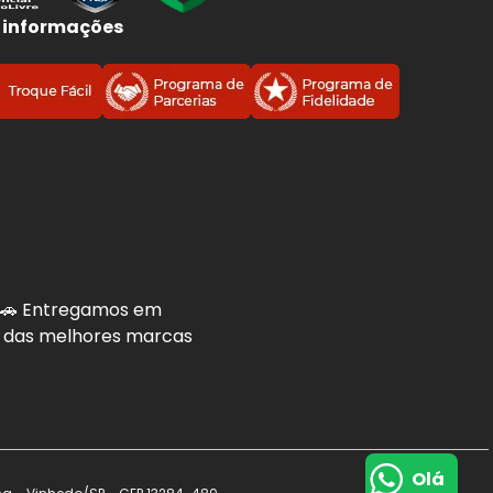
 informações
. 🚗 Entregamos em
is das melhores marcas
.
Olá