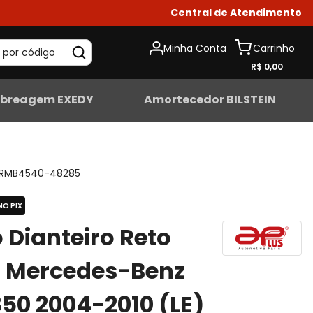
Central de Atendimento
Minha Conta
 por código
R$ 0,00
breagem EXEDY
Amortecedor BILSTEIN
RMB4540-48285
NO PIX
 Dianteiro Reto
s Mercedes-Benz
50 2004-2010 (LE)