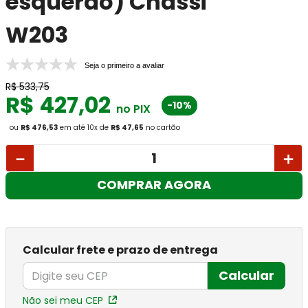
esquerdo) Chassi
W203
Seja o primeiro a avaliar
R$
533
,
75
R$
427
,
02
-10%
no PIX
ou
R$ 476,53
em até
10
x
de
R$ 47,65
no cartão
－
＋
COMPRAR AGORA
Calcular frete e prazo de entrega
Calcular
Não sei meu CEP