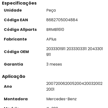
Especificações
Unidade
Peça
Código EAN
8682705004884
Código Allparts
BRMB1610
Fabricante
APlus
2033301911 2033303311 2043301
Código OEM
911
Garantia
3 meses
Aplicação
2007
2006
2005
2004
2003
2002
Ano
2001
Montadora
Mercedes-Benz