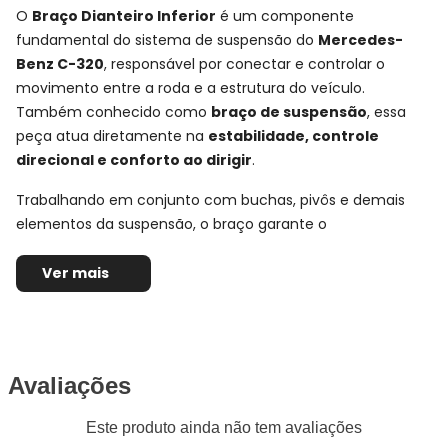
O
Braço Dianteiro Inferior
é um componente
fundamental do sistema de suspensão do
Mercedes-
Benz C-320
, responsável por conectar e controlar o
movimento entre a roda e a estrutura do veículo.
Também conhecido como
braço de suspensão
, essa
peça atua diretamente na
estabilidade, controle
direcional e conforto ao dirigir
.
Trabalhando em conjunto com buchas, pivôs e demais
elementos da suspensão, o braço garante o
posicionamento correto da roda durante acelerações,
frenagens e em terrenos irregulares, mantendo a
Ver mais
condução segura e previsível.
Ficha Técnica e Especificações:
Braço Dianteiro Inferior APlus
Avaliações
Montadora:
Mercedes-Benz
Este produto ainda não tem avaliações
Modelo:
C-320