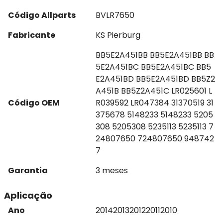
Código Allparts
BVLR7650
Fabricante
KS Pierburg
BB5E2A451BB BB5E2A451BB BB
5E2A451BC BB5E2A451BC BB5
E2A451BD BB5E2A451BD BB5Z2
A451B BB5Z2A451C LR025601 L
Código OEM
R039592 LR047384 31370519 31
375678 5148233 5148233 5205
308 5205308 5235113 5235113 7
24807650 724807650 948742
7
Garantia
3 meses
Aplicação
Ano
2014
2013
2012
2011
2010