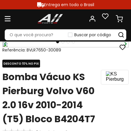
Entrega em todo o Brasil
Buscar por código
Referência
:
BVLR7650-30089
DESCONTO 10% NO PIX
Bomba Vácuo KS
Pierburg Volvo V60
2.0 16v 2010-2014
(T5) Bloco B4204T7