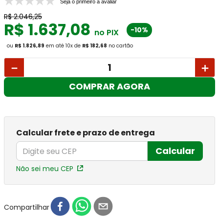
Seja o primeiro a avaliar
R$
2
.
046
,
25
R$
1
.
637
,
08
-10%
no PIX
ou
R$ 1.826,89
em até
10
x
de
R$ 182,68
no cartão
－
＋
COMPRAR AGORA
Calcular frete e prazo de entrega
Calcular
Não sei meu CEP
Compartilhar