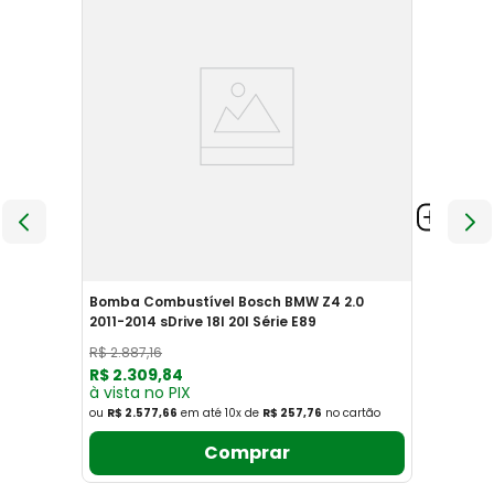
Bomba Combustível Bosch BMW Z4 2.0
2011-2014 sDrive 18I 20I Série E89
R$
2
.
887
,
16
R$
2
.
309
,
84
à vista no PIX
ou
R$ 2.577,66
em até
10
x
de
R$ 257,76
no cartão
Comprar