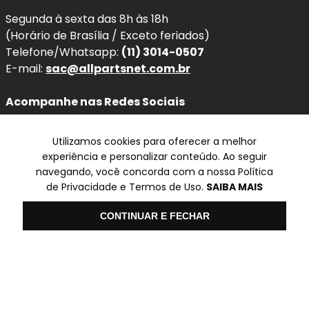
Segunda à sexta das 8h às 18h
(Horário de Brasília / Exceto feriados)
Telefone/Whatsapp:
(11) 3014-0507
E-mail:
sac@allpartsnet.com.br
Acompanhe nas Redes Sociais
Utilizamos cookies para oferecer a melhor
experiência e personalizar conteúdo. Ao seguir
navegando, você concorda com a nossa Política
Televendas
de Privacidade e Termos de Uso.
SAIBA MAIS
SP
Olá
CONTINUAR E FECHAR
✆ (11) 3014-0507
Formas de pagamento