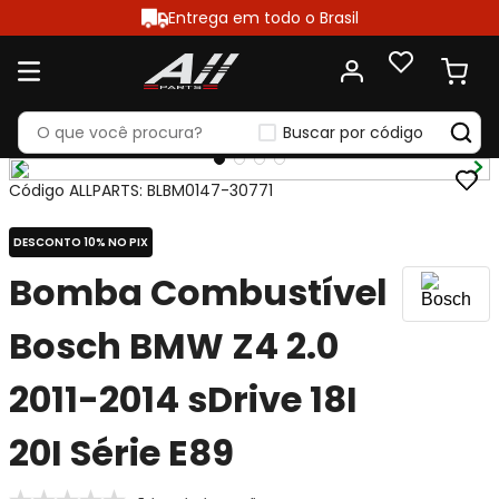
Entrega em todo o Brasil
Buscar por código
Código ALLPARTS
:
BLBM0147-30771
DESCONTO 10% NO PIX
Bomba Combustível
Bosch BMW Z4 2.0
2011-2014 sDrive 18I
20I Série E89