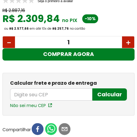
Seja o primeiro a avaliar
R$
2
.
887
,
16
R$
2
.
309
,
84
-10%
no PIX
ou
R$ 2.577,66
em até
10
x
de
R$ 257,76
no cartão
－
＋
COMPRAR AGORA
Calcular frete e prazo de entrega
Calcular
Não sei meu CEP
Compartilhar