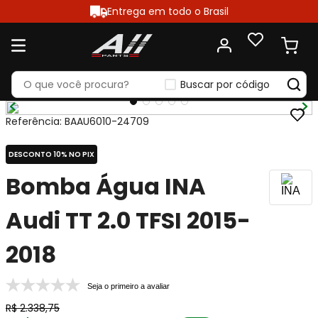
Entrega em todo o Brasil
Buscar por código
Referência
:
BAAU6010-24709
DESCONTO 10% NO PIX
Bomba Água INA
Audi TT 2.0 TFSI 2015-
2018
Seja o primeiro a avaliar
R$
2
.
338
,
75