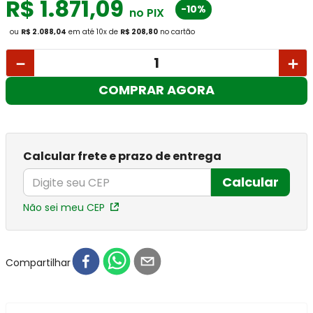
R$
1
.
871
,
09
-10%
no PIX
ou
R$ 2.088,04
em até
10
x
de
R$ 208,80
no cartão
－
＋
COMPRAR AGORA
Calcular frete e prazo de entrega
Calcular
Não sei meu CEP
Compartilhar