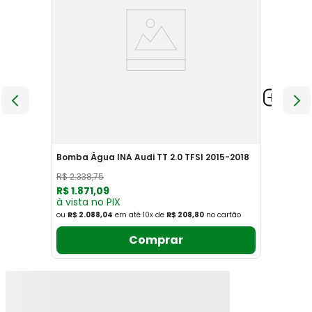
Bomba Água INA Audi TT 2.0 TFSI 2015-2018
R$
2
.
338
,
75
R$
1
.
871
,
09
à vista no PIX
ou
R$ 2.088,04
em até
10
x
de
R$ 208,80
no cartão
Comprar