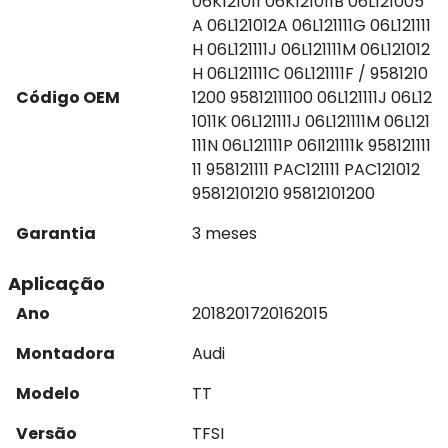
06K121011 06K121011B 06L121005
A 06L121012A 06L121111G 06L121111
H 06L121111J 06L121111M 06L121012
H 06L121111C 06L121111F / 9581210
Código OEM
1200 95812111100 06L121111J 06L12
1011K 06L121111J 06L121111M 06L121
111N 06L121111P 06l121111k 958121111
11 958121111 PAC121111 PAC121012
95812101210 95812101200
Garantia
3 meses
Aplicação
Ano
2018
2017
2016
2015
Montadora
Audi
Modelo
TT
Versão
TFSI