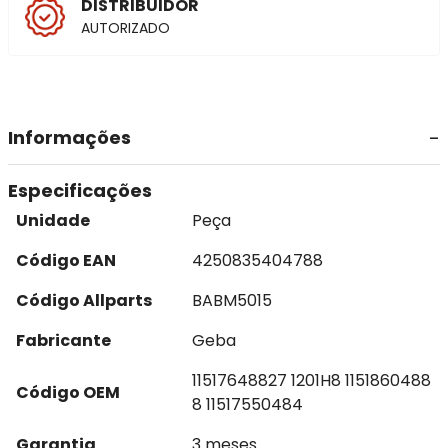
DISTRIBUIDOR
AUTORIZADO
Informações
Especificações
Unidade
Peça
Código EAN
4250835404788
Código Allparts
BABM5015
Fabricante
Geba
11517648827 1201H8 1151860488
Código OEM
8 11517550484
Garantia
3 meses