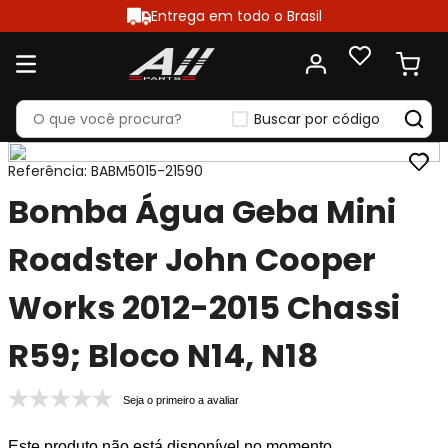
Entrega em todo o Brasil
Buscar por código
Referência
:
BABM5015-21590
Bomba Água Geba Mini
Roadster John Cooper
Works 2012-2015 Chassi
R59; Bloco N14, N18
Seja o primeiro a avaliar
Este produto não está disponível no momento