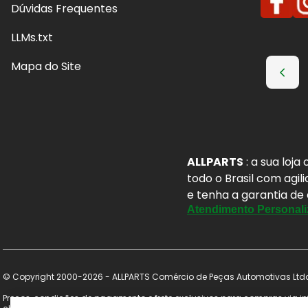
Dúvidas Frequentes
LLMs.txt
Mapa do Site
ALLPARTS
: a sua loj
todo o Brasil com agil
e tenha a garantia de
Atendimento Personali
© Copyright 2000-2026 - ALLPARTS Comércio de Peças Automotivas Ltda 
Preços, condições de pagamento e frete exclusivos para compras via int