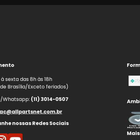
mento
Form
à sexta das 8h às 18h
 de Brasília/Exceto feriados)
e/Whatsapp:
(11) 3014-0507
Ambi
ac@allpartsnet.com.br
he nossas Redes Sociais
Mais