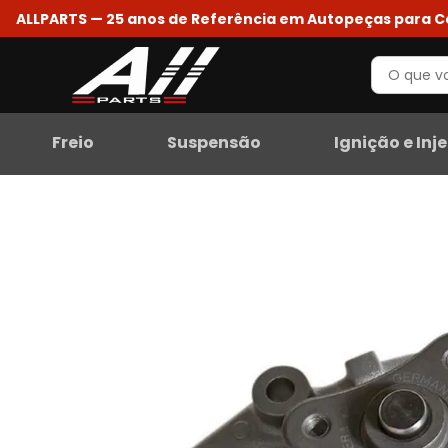
ALLPARTS — 25 anos de Referência em Autopeças para 
Freio
Suspensão
Ignição e Inj