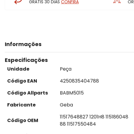
GRÁTIS 30 DIAS
CONFIRA
OR
Informações
Especificações
Unidade
Peça
Código EAN
4250835404788
Código Allparts
BABM5015
Fabricante
Geba
11517648827 1201H8 115186048
Código OEM
88 11517550484