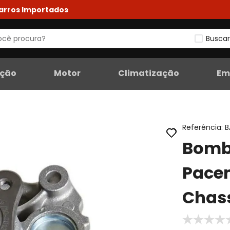
Carros Importados
Buscar
eção
Motor
Climatização
Em
Referência
:
B
Bomb
Pace
Chass