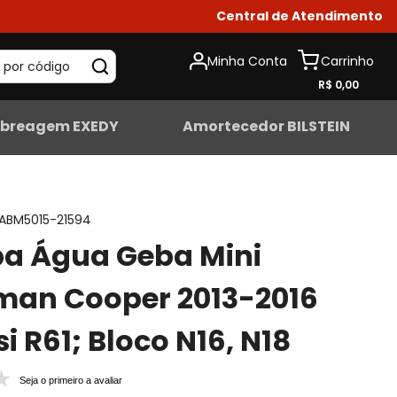
Central de Atendimento
Minha Conta
 por código
R$ 0,00
breagem EXEDY
Amortecedor BILSTEIN
ABM5015-21594
a Água Geba Mini
man Cooper 2013-2016
i R61; Bloco N16, N18
Seja o primeiro a avaliar