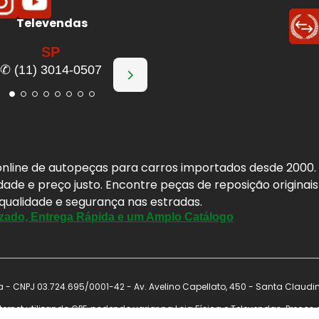
Televendas
SP
✆ (11) 3014-0507
a online de autopeças para carros importados desde 2000
idade e preço justo. Encontre peças de reposição origina
 qualidade e segurança nas estradas.
zado, Entrega Rápida e um Amplo Catálogo
- CNPJ 03.724.695/0001-42 - Av. Avelino Capellato, 450 - Santa Claudi
ernet utilizando CPF, podendo variar na Loja Física e Televendas. Preço