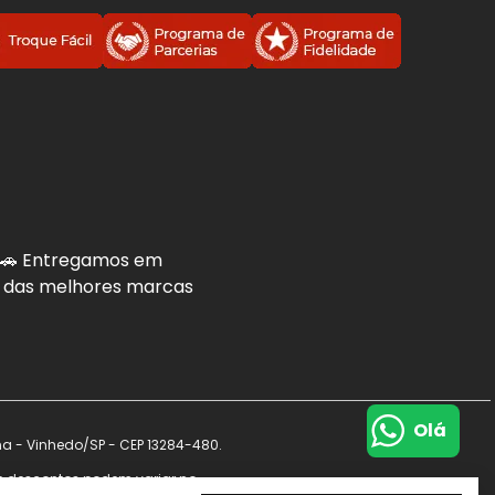
. 🚗 Entregamos em
is das melhores marcas
Olá
na - Vinhedo/SP - CEP 13284-480.
s e descontos podem variar no