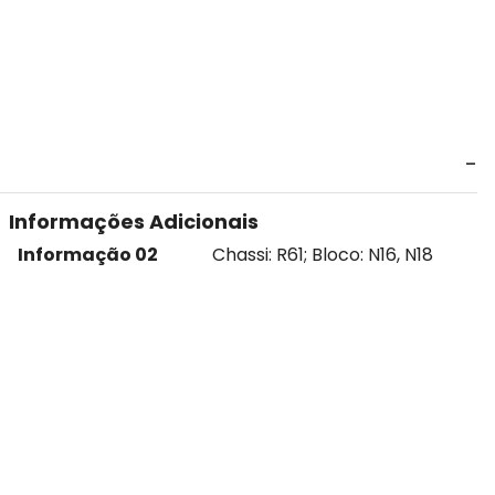
Informações Adicionais
Informação 02
Chassi: R61; Bloco: N16, N18