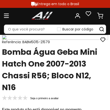
Entrega em todo o Brasil
Buscar por código
Referência
:
BABM5015-21579
Bomba Água Geba Mini
Hatch One 2007-2013
Chassi R56; Bloco N12,
N16
Seja o primeiro a avaliar
Este produto não está disponível no momento